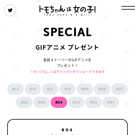
S
P
E
C
I
A
L
GIFアニメ プレゼント
各話ストーリーのGIFアニメを
プレゼント！
※タップもしくはクリックでダウンロードできます
#13
#12
#11
#10
#09
#08
#07
#06
#05
#04
#03
#02
#01
#04