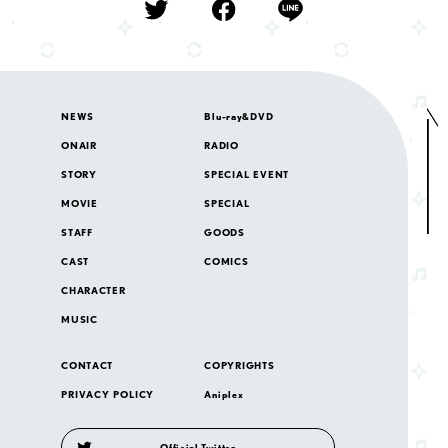
N
E
W
S
B
l
u
-
r
a
y
&
D
V
D
O
N
A
I
R
R
A
D
I
O
S
T
O
R
Y
S
P
E
C
I
A
L
E
V
E
N
T
M
O
V
I
E
S
P
E
C
I
A
L
S
T
A
F
F
G
O
O
D
S
C
A
S
T
C
O
M
I
C
S
C
H
A
R
A
C
T
E
R
M
U
S
I
C
C
O
N
T
A
C
T
C
O
P
Y
R
I
G
H
T
S
P
R
I
V
A
C
Y
P
O
L
I
C
Y
A
n
i
p
l
e
x
Official Twitter