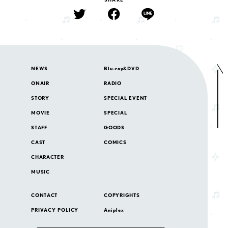
N
E
W
S
B
l
u
-
r
a
y
&
D
V
D
O
N
A
I
R
R
A
D
I
O
S
T
O
R
Y
S
P
E
C
I
A
L
E
V
E
N
T
M
O
V
I
E
S
P
E
C
I
A
L
S
T
A
F
F
G
O
O
D
S
C
A
S
T
C
O
M
I
C
S
C
H
A
R
A
C
T
E
R
M
U
S
I
C
C
O
N
T
A
C
T
C
O
P
Y
R
I
G
H
T
S
P
R
I
V
A
C
Y
P
O
L
I
C
Y
A
n
i
p
l
e
x