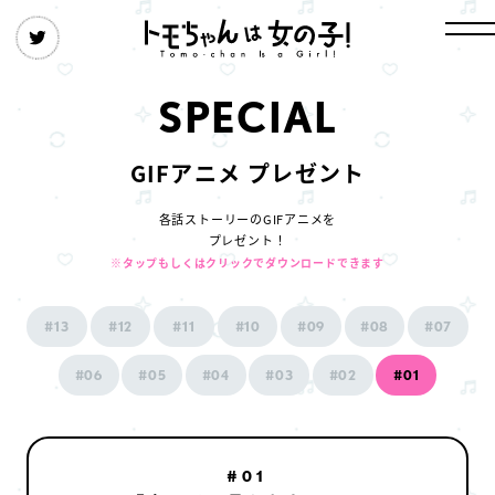
S
P
E
C
I
A
L
GIFアニメ プレゼント
各話ストーリーのGIFアニメを
プレゼント！
※タップもしくはクリックでダウンロードできます
#13
#12
#11
#10
#09
#08
#07
#06
#05
#04
#03
#02
#01
#01